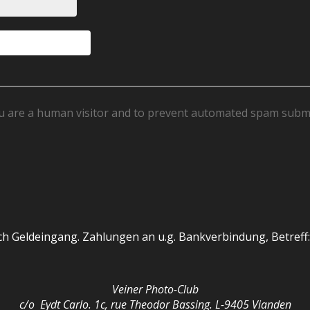
you are a human visitor and to prevent automated spam subm
nach Geldeingang. Zahlungen an u.g. Bankverbindung, Betref
Veiner Photo-Club
c/o Eydt Carlo. 1c, rue Theodor Bassing. L-9405 Vianden