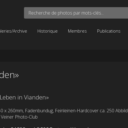
Recherche de photos par mots-clés...
leries/Archive
Historique
Membres
Publications
nden»
«Leben in Vianden»
40 x 260mm, Fadenbundug, Feinleinen-Hardcover ca. 250 Abbild
 Veiner Photo-Club