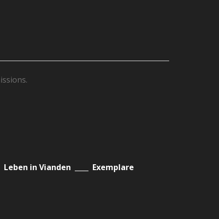
issions.
f:
Leben in Vianden ____ Exemplare