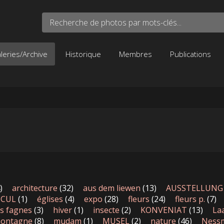
Recherche de photos par mots-clés...
leries/Archive
Historique
Membres
Publications
)
architecture
(32)
aus dem liewen
(13)
AUSSTELLUNG
SCUL
(1)
églises
(4)
expo
(28)
fleurs
(24)
fleurs p.
(7)
s fagnes
(3)
hiver
(1)
insecte
(2)
KONVENIAT
(13)
La
ontagne
(8)
mudam
(1)
MUSEL
(2)
nature
(46)
Ness