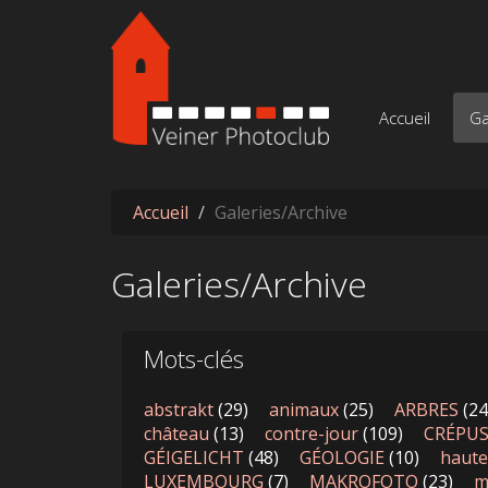
Aller au contenu principal
Accueil
Ga
Accueil
Galeries/Archive
Galeries/Archive
Mots-clés
abstrakt
(29)
animaux
(25)
ARBRES
(24
château
(13)
contre-jour
(109)
CRÉPU
GÉIGELICHT
(48)
GÉOLOGIE
(10)
haute
LUXEMBOURG
(7)
MAKROFOTO
(23)
m