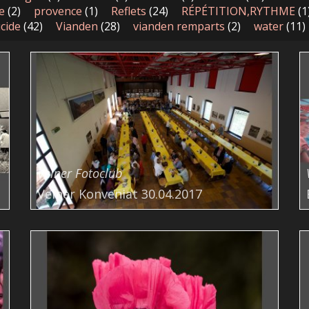
e
(2)
provence
(1)
Reflets
(24)
RÉPÉTITION,RYTHME
(1
cide
(42)
Vianden
(28)
vianden remparts
(2)
water
(11)
Veiner Fotoclub
Veiner Konveniat 30.04.2017