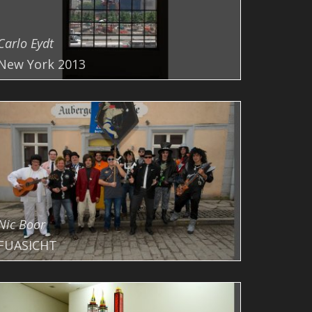
Carlo Eydt
New York 2013
Nic Boor
FUASICHT