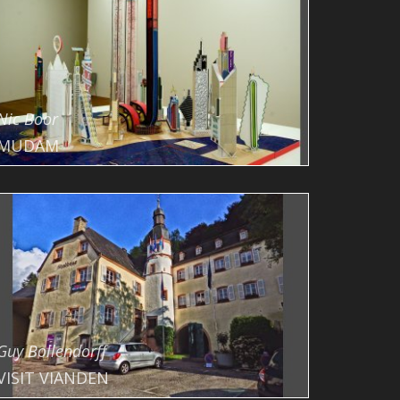
Nic Boor
MUDAM
Guy Bollendorff
VISIT VIANDEN