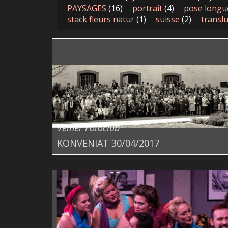
PAYSAGES
(16)
portrait
(4)
pose longu
stack fleurs natur
(1)
suisse
(2)
translu
Veiner Fotoclub
KONVENIAT 30/04/2017