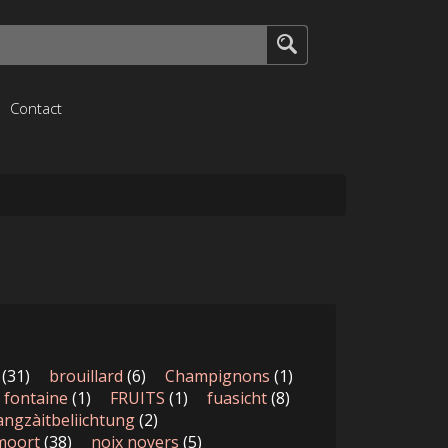
Contact
(31)
brouillard
(6)
Champignons
(1)
fontaine
(1)
FRUITS
(1)
fuasicht
(8)
angzàitbeliichtung
(2)
moort
(38)
noix noyers
(5)