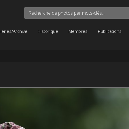
Recherche de photos par mots-clés...
leries/Archive
Historique
Membres
Publications