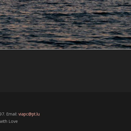
1
97. Email:
viapc@pt.lu
with Love