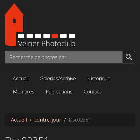
Aller au contenu principal
Recherche de photos par mots-clés...
Accueil
Galeries/Archive
Historique
Membres
Publications
Contact
Accueil
contre-jour
Dsc02351