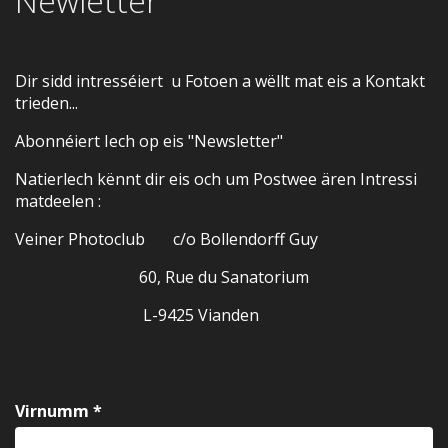
Newletter
Dir sidd intresséiert u Fotoen a wëllt mat eis a Kontakt
trieden...
Abonnéiert Iech op eis "Newsletter"
Natierlech kënnt dir eis och um Postwee ären Intressi
matdeelen :
Veiner Photoclub c/o Bollendorff Guy
60, Rue du Sanatorium
L-9425 Vianden
Virnumm
*