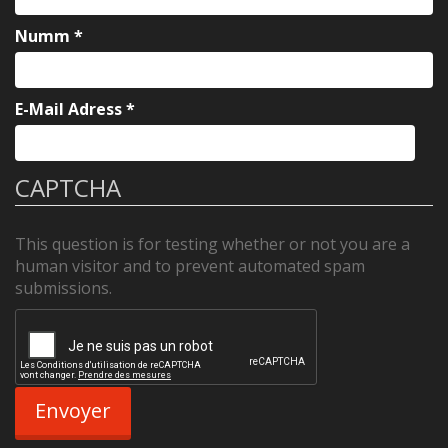
Numm
*
E-Mail Adress
*
CAPTCHA
This question is for testing whether or not you are a
human visitor and to prevent automated spam
submissions.
Envoyer