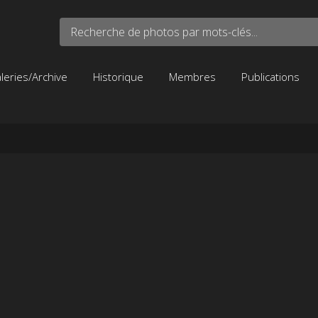
Recherche de photos par mots-clés...
leries/Archive
Historique
Membres
Publications