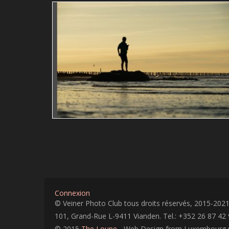
Dsc02330 Copie
Gerard Claude
contre-jour
Connexion
© Veiner Photo Club tous droits réservés, 2015-202
101, Grand-Rue L-9411 Vianden. Tel.: +352 26 87 42 
© 2015
The Loupe
- Web Design from Luxembourg 