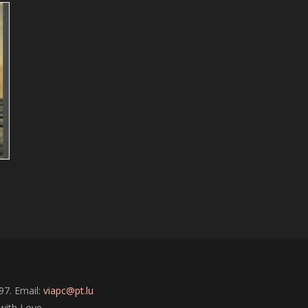
1
97. Email:
viapc@pt.lu
with Love