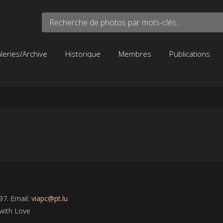
Recherche de photos par mots-clés...
leries/Archive
Historique
Membres
Publications
1
97. Email:
viapc@pt.lu
with Love