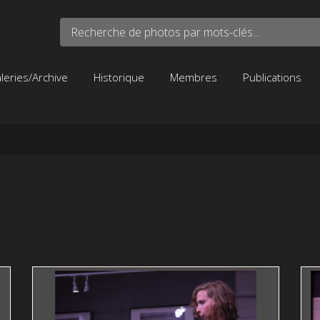
Recherche de photos par mots-clés...
leries/Archive
Historique
Membres
Publications