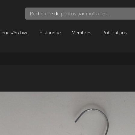
Recherche de photos par mots-clés...
leries/Archive
Historique
Membres
Publications