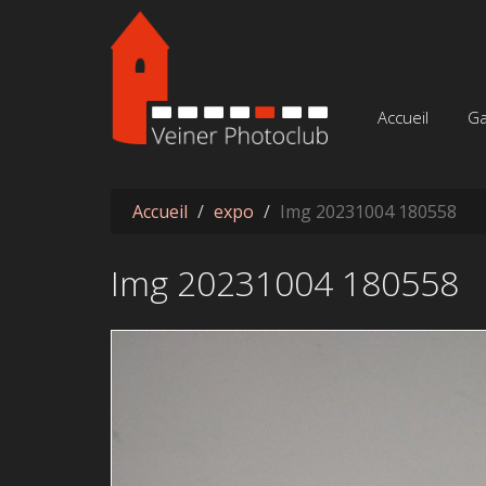
Aller au contenu principal
Accueil
Ga
Accueil
expo
Img 20231004 180558
Img 20231004 180558