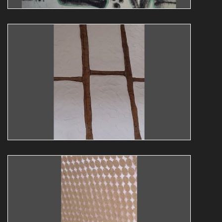
Abstrakt15
Guy Bollendorff
abstrakt
expo
Abstrakt14