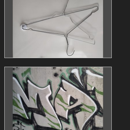
Guy Bollendorff
abstrakt
expo
Img 20230809 210915
Guy Bollendorff
abstrakt
expo