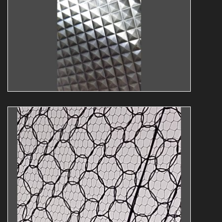
Guy Bollendorff
abstrakt
expo
Abstrakt22
Guy Bollendorff
abstrakt
expo