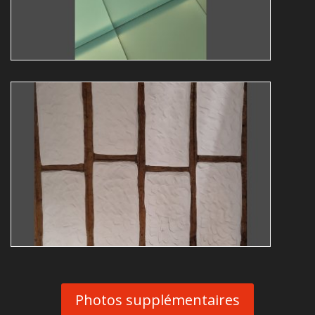
Guy Bollendorff
abstrakt
expo
Abstrakt19
Guy Bollendorff
abstrakt
expo
Photos supplémentaires