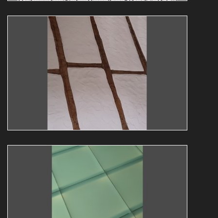
Abstrakt16
Guy Bollendorff
abstrakt
expo
Abstrakt18