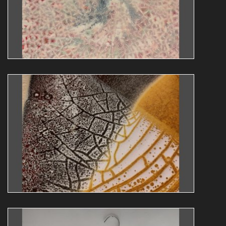
Guy Bollendorff
abstrakt
expo
Img 20231214 140206
Guy Bollendorff
abstrakt
expo
Img 20231004 180558