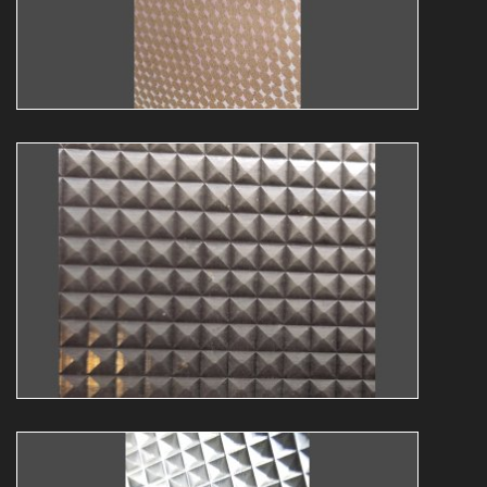
Guy Bollendorff
abstrakt
expo
Abstrakt13
Guy Bollendorff
abstrakt
expo
Abstrakt12