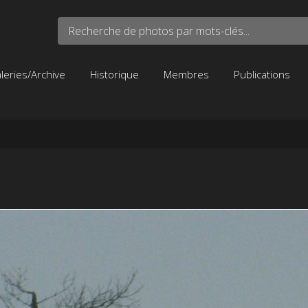
Recherche de photos par mots-clés...
leries/Archive
Historique
Membres
Publications