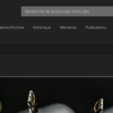
Recherche de photos par mots-clés...
leries/Archive
Historique
Membres
Publications