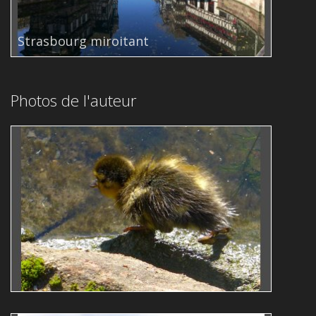
Strasbourg miroitant
Photos de l'auteur
L1070702
Roger Majerus
animaux
nature