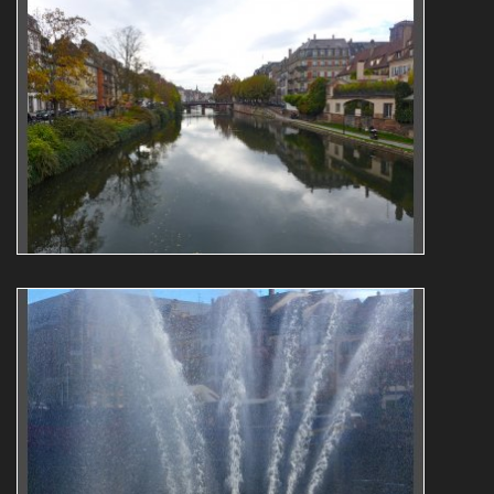
L1070662
Roger Majerus
Reflets
architecture
L1070653
Roger Majerus