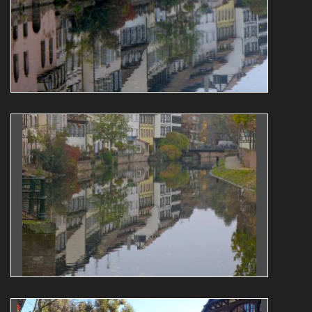
Roger Majerus
Reflets
architecture
L1070613aus
Roger Majerus
Reflets
architecture
L1070713