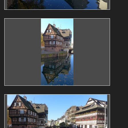
Reflets
architecture
L1070716aus
Roger Majerus
Reflets
architecture
L1070715 0