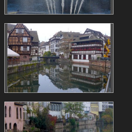
Reflets
architecture
L1070615
Roger Majerus
Reflets
architecture
L1070614aus