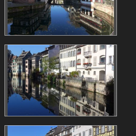
Roger Majerus
Reflets
architecture
L1070711
Roger Majerus
Reflets
architecture
L1070709