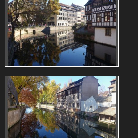
Roger Majerus
Reflets
architecture
L1070706
Roger Majerus