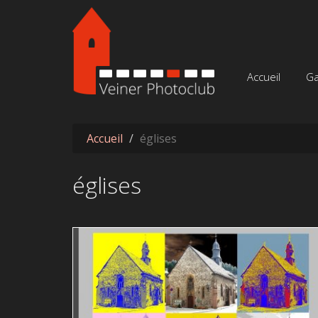
Aller au contenu principal
Accueil
Ga
Accueil
églises
églises
Nekloskierch Rec