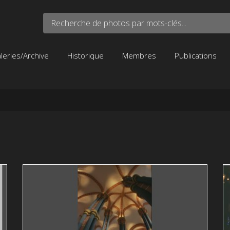
Recherche de photos par mots-clés...
leries/Archive
Historique
Membres
Publications
2003 Schloosskapell