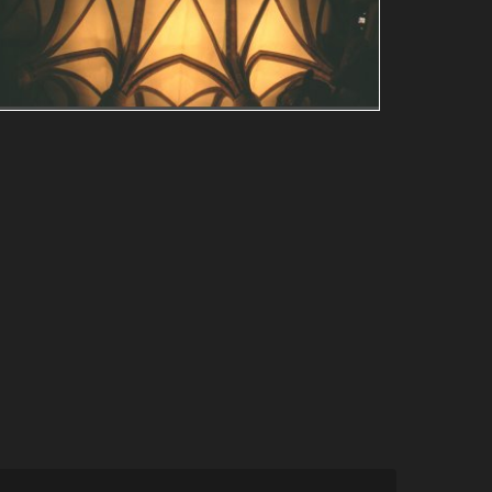
Guy Bollendorff
Vianden
églises
architecture