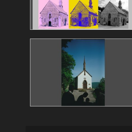
Guy Bollendorff
Vianden
églises
architecture
Bildchen 2
Guy Bollendorff
Vianden
églises
architecture