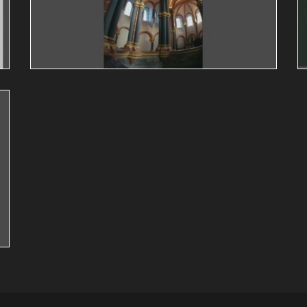
Guy Bollendorff
Vianden
château
églises