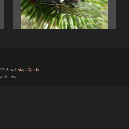
Guy Bollendorff
translucide
nature
insecte
1
97. Email:
viapc@pt.lu
with Love