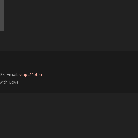
1
97. Email:
viapc@pt.lu
with Love