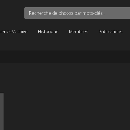
Recherche de photos par mots-clés...
leries/Archive
Historique
Membres
Publications