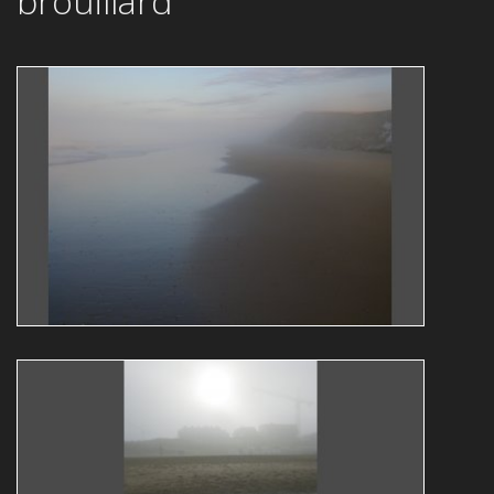
brouillard
TRANSLUCIDE 30
Guy Bollendorff
translucide
brouillard
TRANSLUCIDE 32