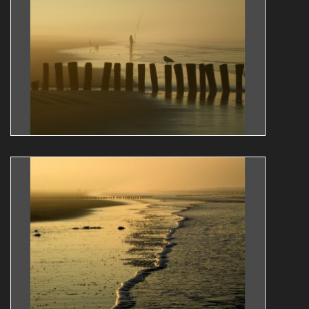
Guy Bollendorff
translucide
contre-jour
brouillard
GÉIGELICHT
CADZAND GÉIGELIICHT 4
Guy Bollendorff
contre-jour
GÉIGELICHT
brouillard