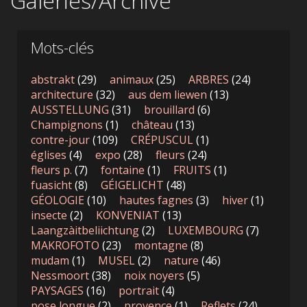
Galeries/Archive
Mots-clés
abstrakt
(29)
animaux
(25)
ARBRES
(24)
architecture
(32)
aus dem liewen
(13)
AUSSTELLUNG
(31)
brouillard
(6)
Champignons
(1)
château
(13)
contre-jour
(109)
CRÉPUSCUL
(1)
églises
(4)
expo
(28)
fleurs
(24)
fleurs p.
(7)
fontaine
(1)
FRUITS
(1)
fuasicht
(8)
GÉIGELICHT
(48)
GÉOLOGIE
(10)
hautes fagnes
(3)
hiver
(1)
insecte
(2)
KONVENIAT
(13)
Laangzàitbeliichtung
(2)
LUXEMBOURG
(7)
MAKROFOTO
(23)
montagne
(8)
mudam
(1)
MUSEL
(2)
nature
(46)
Nessmoort
(38)
noix noyers
(5)
PAYSAGES
(16)
portrait
(4)
pose longue
(2)
provence
(1)
Reflets
(24)